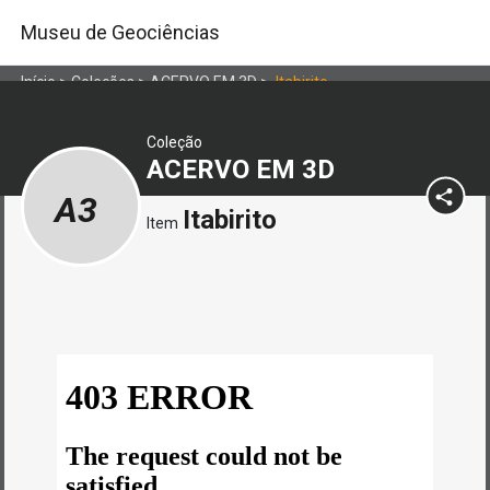
Museu de Geociências
Início
>
Coleções
>
ACERVO EM 3D
>
Itabirito
Coleção
ACERVO EM 3D
A3
Itabirito
Item