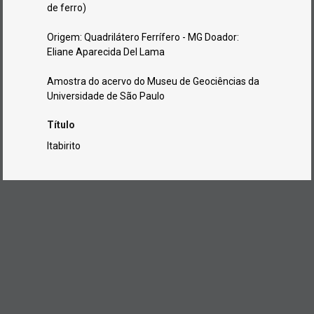
de ferro)
Origem: Quadrilátero Ferrífero - MG Doador:
Eliane Aparecida Del Lama
Amostra do acervo do Museu de Geociências da
Universidade de São Paulo
Título
Itabirito
Continuar navegando
Quartzo-muscovita-biotita Xisto
Lapis-lazuli
Voltar para a lista de itens