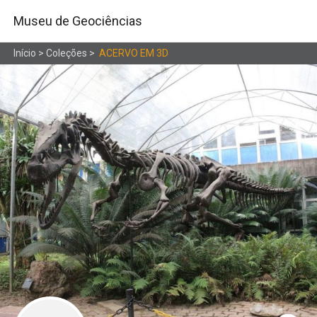
Museu de Geociências
Início
>
Coleções
>
ACERVO EM 3D