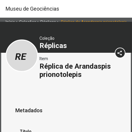
Museu de Geociências
Início
>
Coleções
>
Réplicas
>
Réplica de Arandaspis prionotolepis
Coleção
Réplicas
RE
Item
Réplica de Arandaspis
prionotolepis
Metadados
Título