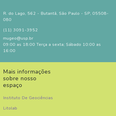
R. do Lago, 562 - Butantã, São Paulo - SP, 05508-
080
(11) 3091-3952
mugeo@usp.br
09:00 as 18:00 Terça a sexta; Sábado 10:00 as
16:00
Mais informações
sobre nosso
espaço
Instituto De Geociências
Litolab