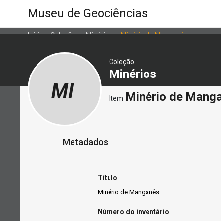
Museu de Geociências
Início
>
Coleções
>
Minérios
>
Minério de Manganês
Coleção
Minérios
MI
Minério de Mang
Item
Metadados
Título
Minério de Manganês
Número do inventário