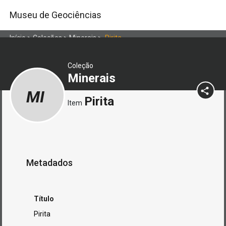
Museu de Geociências
Início
>
Coleções
>
Minerais
>
Pirita
Coleção
Minerais
MI
Pirita
Item
Metadados
Título
Pirita