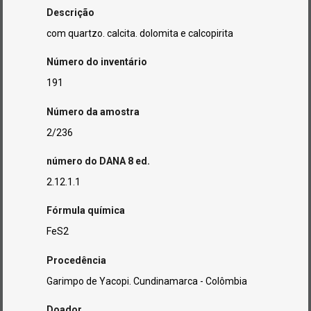
Descrição
com quartzo. calcita. dolomita e calcopirita
Número do inventário
191
Número da amostra
2/236
número do DANA 8 ed.
2.12.1.1
Fórmula química
FeS2
Procedência
Garimpo de Yacopi. Cundinamarca - Colômbia
Doador