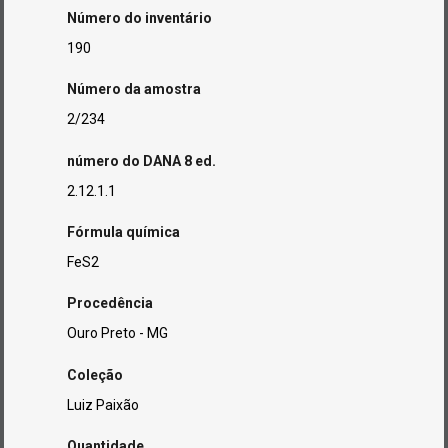
Número do inventário
190
Número da amostra
2/234
número do DANA 8 ed.
2.12.1.1
Fórmula química
FeS2
Procedência
Ouro Preto - MG
Coleção
Luiz Paixão
Quantidade