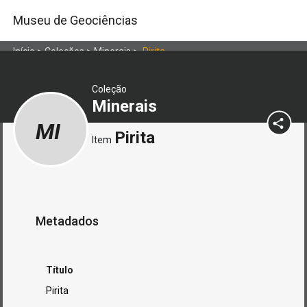
Museu de Geociências
Início
>
Coleções
>
Minerais
>
Pirita
Coleção
Minerais
MI
Pirita
Item
Metadados
Título
Pirita