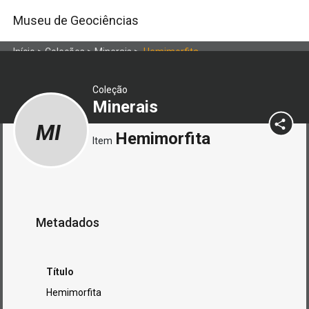
Museu de Geociências
Início
>
Coleções
>
Minerais
>
Hemimorfita
Coleção
Minerais
MI
Hemimorfita
Item
Metadados
Título
Hemimorfita