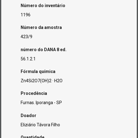
Número do inventário
1196
Número da amostra
423/9
número do DANA 8 ed.
56.1.2.1
Fórmula química
Zn4Si2O7(OH)2 · H2O
Procedência
Furnas. Iporanga - SP
Doador
Eliziário Távora Filho
Quantidade