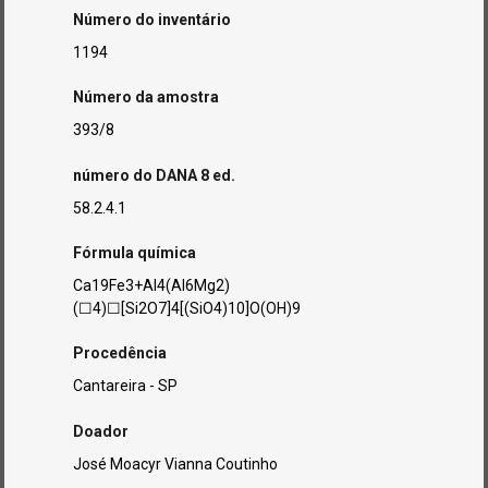
Número do inventário
1194
Número da amostra
393/8
número do DANA 8 ed.
58.2.4.1
Fórmula química
Ca19Fe3+Al4(Al6Mg2)
(☐4)☐[Si2O7]4[(SiO4)10]O(OH)9
Procedência
Cantareira - SP
Doador
José Moacyr Vianna Coutinho