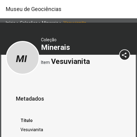
Museu de Geociências
Início
>
Coleções
>
Minerais
>
Vesuvianita
Coleção
Minerais
MI
Vesuvianita
Item
Metadados
Título
Vesuvianita