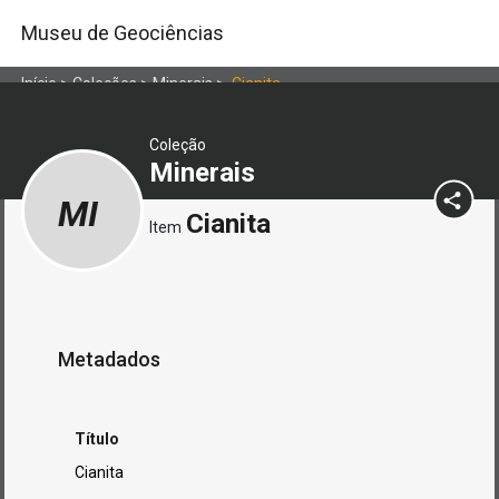
Museu de Geociências
Início
>
Coleções
>
Minerais
>
Cianita
Coleção
Minerais
MI
Cianita
Item
Metadados
Título
Cianita