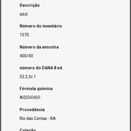
Descrição
azul
Número do inventário
1070
Número da amostra
400/40
número do DANA 8 ed.
52.2.2c.1
Fórmula química
Al2(SiO4)O
Procedência
Rio das Contas - BA
Coleção