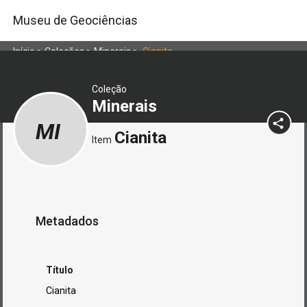
Museu de Geociências
Início
>
Coleções
>
Minerais
>
Cianita
Coleção
Minerais
MI
Cianita
Item
Metadados
Título
Cianita