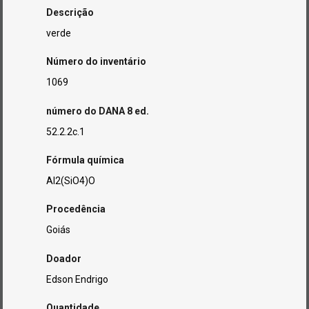
Descrição
verde
Número do inventário
1069
número do DANA 8 ed.
52.2.2c.1
Fórmula química
Al2(SiO4)O
Procedência
Goiás
Doador
Edson Endrigo
Quantidade