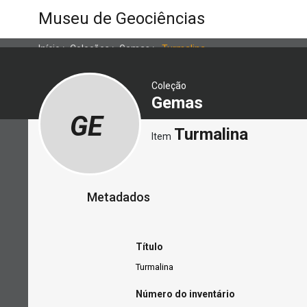
Museu de Geociências
Início
>
Coleções
>
Gemas
>
Turmalina
Coleção
Gemas
GE
Turmalina
Item
Metadados
Título
Turmalina
Número do inventário