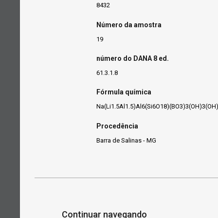
8432
Número da amostra
19
número do DANA 8 ed.
61.3.1.8
Fórmula química
Na(Li1.5Al1.5)Al6(Si6O18)(BO3)3(OH)3(OH
Procedência
Barra de Salinas - MG
Continuar navegando