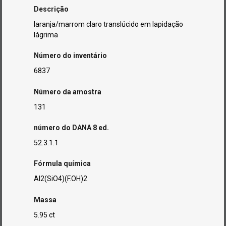
Descrição
laranja/marrom claro translúcido em lapidação
lágrima
Número do inventário
6837
Número da amostra
131
número do DANA 8 ed.
52.3.1.1
Fórmula química
Al2(SiO4)(F.OH)2
Massa
5.95 ct