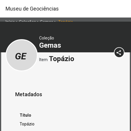
Museu de Geociências
Início
>
Coleções
>
Gemas
>
Topázio
Coleção
Gemas
GE
Topázio
Item
Metadados
Título
Topázio