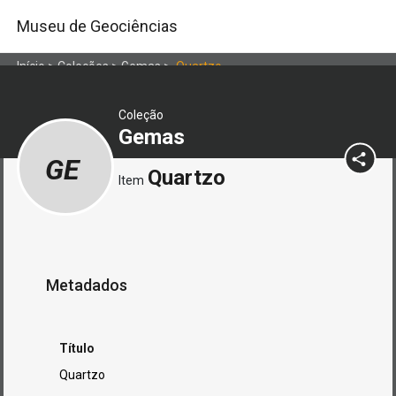
Museu de Geociências
Início
>
Coleções
>
Gemas
>
Quartzo
Coleção
Gemas
GE
Quartzo
Item
Metadados
Título
Quartzo