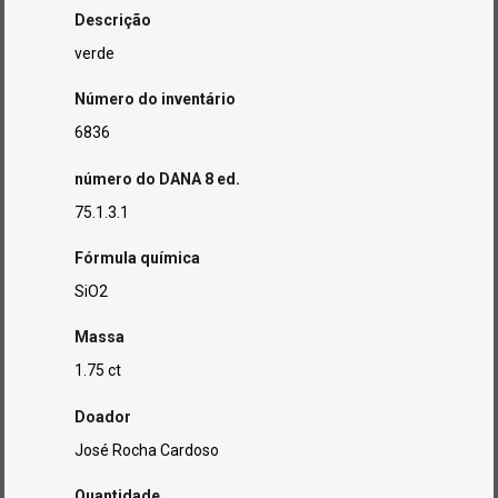
Descrição
verde
Número do inventário
6836
número do DANA 8 ed.
75.1.3.1
Fórmula química
SiO2
Massa
1.75 ct
Doador
José Rocha Cardoso
Quantidade