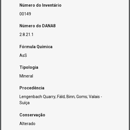
Número do Inventário
00149
Número do DANA8
2.8.21.1
Fórmula Química
AsS
Tipologia
Mineral
Procedência
Lengenbach Quarry; Fäld; Binn; Goms; Valais -
Suíça
Conservação
Alterado