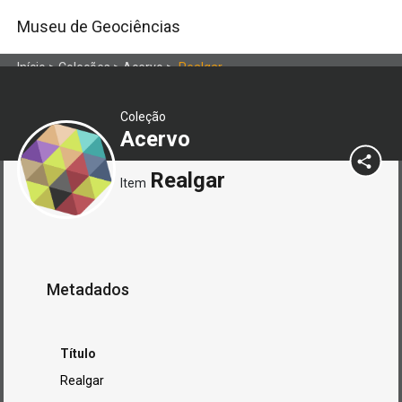
Museu de Geociências
Início
>
Coleções
>
Acervo
>
Realgar
Coleção
Acervo
Realgar
Item
Metadados
Título
Realgar