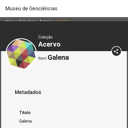
Museu de Geociências
Início
>
Coleções
>
Acervo
>
Galena
Coleção
Acervo
Galena
Item
Metadados
Título
Galena