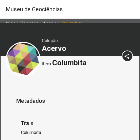
Museu de Geociências
Início
>
Coleções
>
Acervo
>
Columbita
Coleção
Acervo
Columbita
Item
Metadados
Título
Columbita