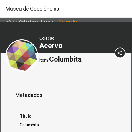
Museu de Geociências
Início
>
Coleções
>
Acervo
>
Columbita
Coleção
Acervo
Columbita
Item
Metadados
Título
Columbita