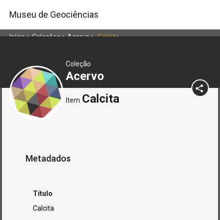
Museu de Geociências
Início
>
Coleções
>
Acervo
>
Calcita
Coleção
Acervo
Calcita
Item
Metadados
Título
Calcita