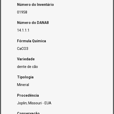
Número do Inventário
01958
Número do DANA8
14.1.1.1
Fórmula Química
CaCO3
Variedade
dente de cão
Tipologia
Mineral
Procedência
Joplin; Missouri - EUA
Conservação