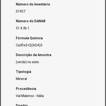
Número do Inventário
01957
Número do DANA8
51.4.3b.1
Fórmula Química
Ca3Fe3+2(SiO4)3
Descrição da Amostra
(verde) no xisto
Tipologia
Mineral
Procedência
Val Malenco - Itália
Doador