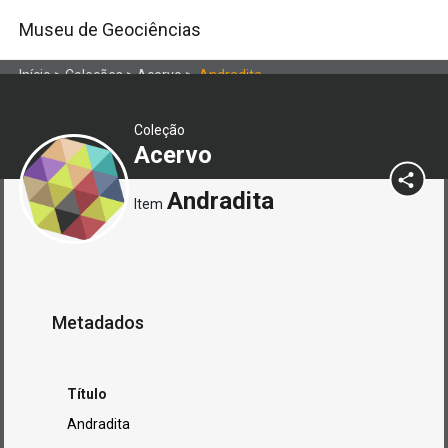
Museu de Geociências
Início
>
Coleções
>
Acervo
>
Andradita
Coleção
Acervo
Andradita
Item
Metadados
Título
Andradita