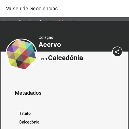
Museu de Geociências
Início
>
Coleções
>
Acervo
>
Calcedônia
Coleção
Acervo
Calcedônia
Item
Metadados
Título
Calcedônia