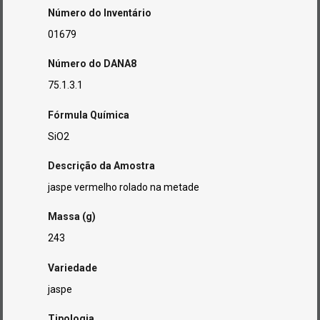
Número do Inventário
01679
Número do DANA8
75.1.3.1
Fórmula Química
SiO2
Descrição da Amostra
jaspe vermelho rolado na metade
Massa (g)
243
Variedade
jaspe
Tipologia