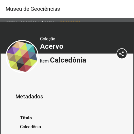
Museu de Geociências
Início
>
Coleções
>
Acervo
>
Calcedônia
Coleção
Acervo
Calcedônia
Item
Metadados
Título
Calcedônia