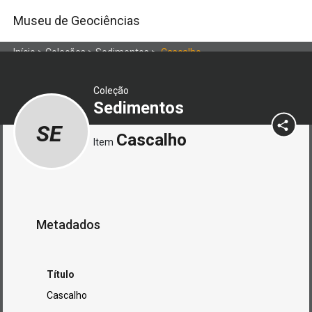
Museu de Geociências
Início
>
Coleções
>
Sedimentos
>
Cascalho
Coleção
Sedimentos
SE
Cascalho
Item
Metadados
Título
Cascalho