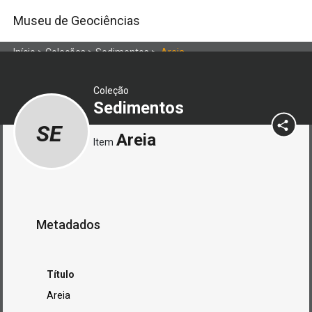
Museu de Geociências
Início
>
Coleções
>
Sedimentos
>
Areia
Coleção
Sedimentos
SE
Areia
Item
Metadados
Título
Areia