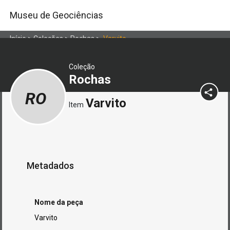
Museu de Geociências
Início
>
Coleções
>
Rochas
>
Varvito
Coleção
Rochas
RO
Varvito
Item
Metadados
Nome da peça
Varvito