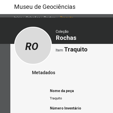
Museu de Geociências
Início
>
Coleções
>
Rochas
>
Traquito
Coleção
Rochas
RO
Traquito
Item
Metadados
Nome da peça
Traquito
Número Inventário