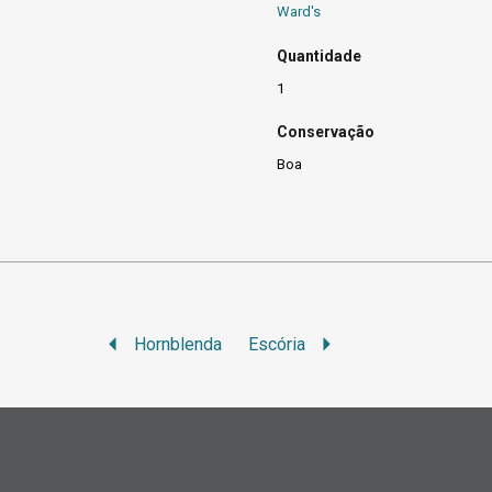
Ward's
Quantidade
1
Conservação
Boa
Hornblenda
Escória