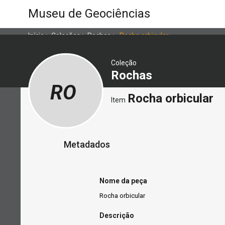
Museu de Geociências
Início
>
Coleções
>
Rochas
>
Rocha orbicular
Coleção
Rochas
RO
Rocha orbicular
Item
Metadados
Nome da peça
Rocha orbicular
Descrição