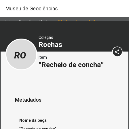
Museu de Geociências
Início
>
Coleções
>
Rochas
>
“Recheio de concha”
Coleção
Rochas
RO
Item
“Recheio de concha”
Metadados
Nome da peça