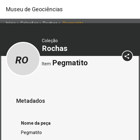
Museu de Geociências
Início
>
Coleções
>
Rochas
>
Pegmatito
Coleção
Rochas
RO
Pegmatito
Item
Metadados
Nome da peça
Pegmatito