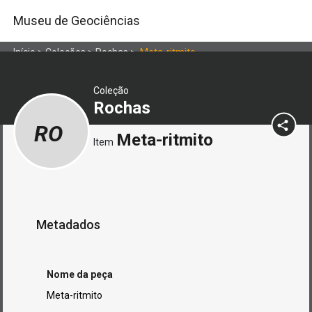
Museu de Geociências
Início
>
Coleções
>
Rochas
>
Meta-ritmito
Coleção
Rochas
RO
Meta-ritmito
Item
Metadados
Nome da peça
Meta-ritmito