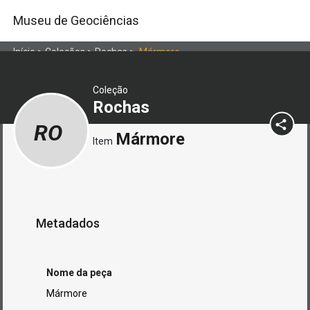
Museu de Geociências
Início
>
Coleções
>
Rochas
>
Mármore
Coleção
Rochas
RO
Mármore
Item
Metadados
Nome da peça
Mármore