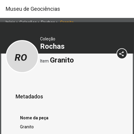
Museu de Geociências
Início
>
Coleções
>
Rochas
>
Granito
Coleção
Rochas
RO
Granito
Item
Metadados
Nome da peça
Granito