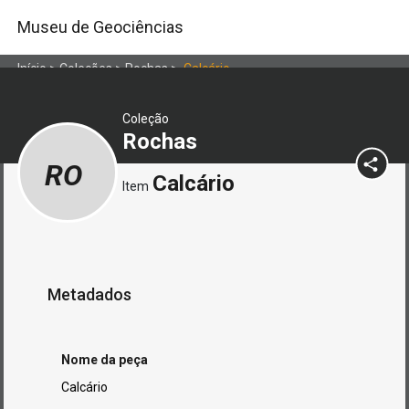
Museu de Geociências
Início
>
Coleções
>
Rochas
>
Calcário
Coleção
Rochas
RO
Calcário
Item
Metadados
Nome da peça
Calcário