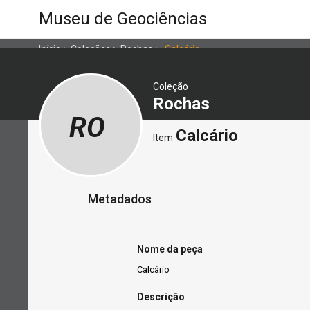
Museu de Geociências
Início
>
Coleções
>
Rochas
>
Calcário
Coleção
Rochas
RO
Calcário
Item
Metadados
Nome da peça
Calcário
Descrição