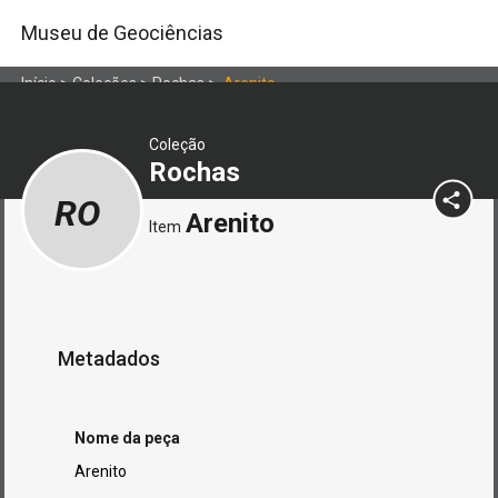
Museu de Geociências
Início
>
Coleções
>
Rochas
>
Arenito
Coleção
Rochas
RO
Arenito
Item
Metadados
Nome da peça
Arenito