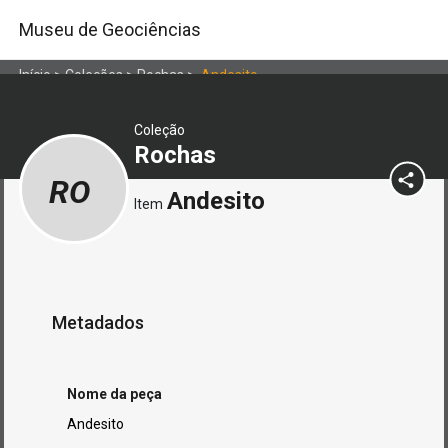
Museu de Geociências
Início
>
Coleções
>
Rochas
>
Andesito
Coleção
Rochas
RO
Andesito
Item
Metadados
Nome da peça
Andesito