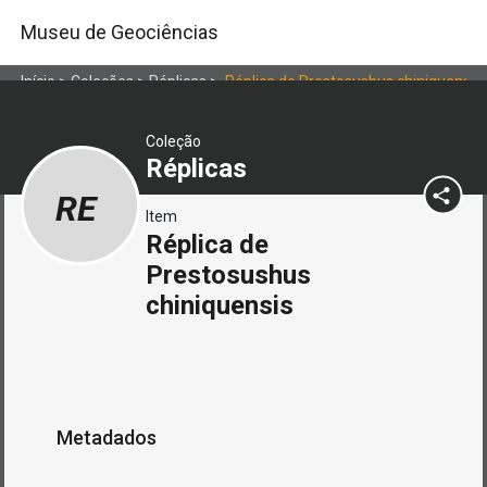
Museu de Geociências
Início
>
Coleções
>
Réplicas
>
Réplica de Prestosushus chiniquensis
Coleção
Réplicas
RE
Item
Réplica de
Prestosushus
chiniquensis
Metadados