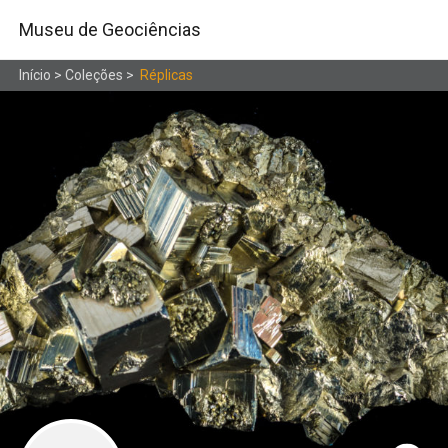
Museu de Geociências
Início
>
Coleções
>
Réplicas