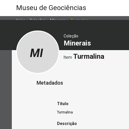
Museu de Geociências
Início
>
Coleções
>
Minerais
>
Turmalina
Coleção
Minerais
MI
Turmalina
Item
Metadados
Título
Turmalina
Descrição