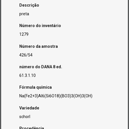
Descrição
preta
Número do inventário
1279
Número da amostra
426/54
número do DANA 8 ed.
61.3.1.10
Fórmula química
Na(Fe2+3)Al6(Si6O18)(BO3)3(OH)3(OH)
Variedade
schorl
Procedência