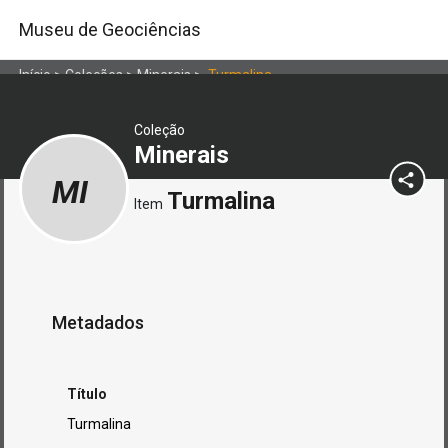
Museu de Geociências
Início
>
Coleções
>
Minerais
>
Turmalina
Coleção
Minerais
MI
Turmalina
Item
Metadados
Título
Turmalina