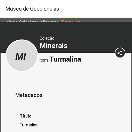
Museu de Geociências
Início
>
Coleções
>
Minerais
>
Turmalina
Coleção
Minerais
MI
Turmalina
Item
Metadados
Título
Turmalina