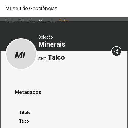
Museu de Geociências
Início
>
Coleções
>
Minerais
>
Talco
Coleção
Minerais
MI
Talco
Item
Metadados
Título
Talco