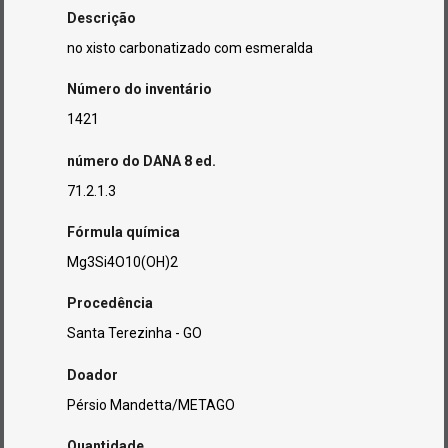
Descrição
no xisto carbonatizado com esmeralda
Número do inventário
1421
número do DANA 8 ed.
71.2.1.3
Fórmula química
Mg3Si4O10(OH)2
Procedência
Santa Terezinha - GO
Doador
Pérsio Mandetta/METAGO
Quantidade