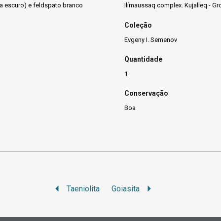
a escuro) e feldspato branco
Ilímaussaq complex. Kujalleq - Gr
Coleção
Evgeny I. Semenov
Quantidade
1
Conservação
Boa
Taeniolita
Goiasita