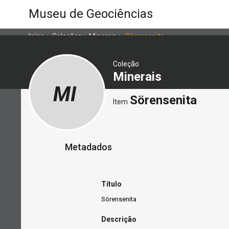
Museu de Geociências
Início
>
Coleções
>
Minerais
>
Sörensenita
Coleção
Minerais
MI
Sörensenita
Item
Metadados
Título
Sörensenita
Descrição