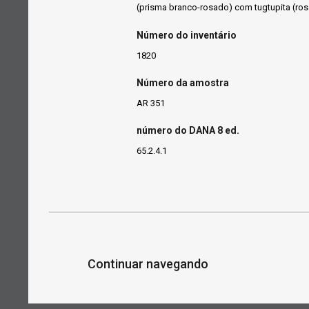
(prisma branco-rosado) com tugtupita (ros
Número do inventário
1820
Número da amostra
AR 351
número do DANA 8 ed.
65.2.4.1
Continuar navegando