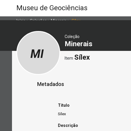
Museu de Geociências
Início
>
Coleções
>
Minerais
>
Sílex
Coleção
Minerais
MI
Sílex
Item
Metadados
Título
Sílex
Descrição