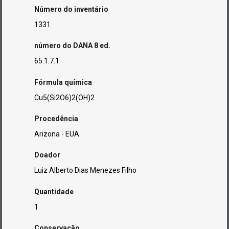
Número do inventário
1331
número do DANA 8 ed.
65.1.7.1
Fórmula química
Cu5(Si2O6)2(OH)2
Procedência
Arizona - EUA
Doador
Luiz Alberto Dias Menezes Filho
Quantidade
1
Conservação