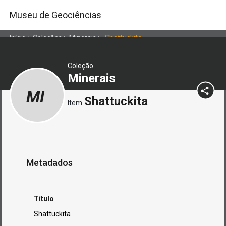
Museu de Geociências
Início
>
Coleções
>
Minerais
>
Shattuckita
Coleção
Minerais
MI
Shattuckita
Item
Metadados
Título
Shattuckita