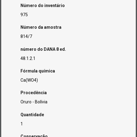
Número do inventário
975
Número da amostra
814/7
número do DANA 8 ed.
48.1.2.1
Fórmula química
Ca(WO4)
Procedência
Oruro - Bolívia
Quantidade
1
Conservação