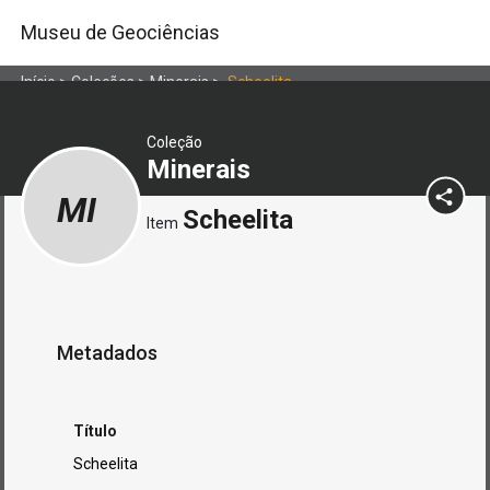
Museu de Geociências
Início
>
Coleções
>
Minerais
>
Scheelita
Coleção
Minerais
MI
Scheelita
Item
Metadados
Título
Scheelita