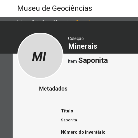
Museu de Geociências
Início
>
Coleções
>
Minerais
>
Saponita
Coleção
Minerais
MI
Saponita
Item
Metadados
Título
Saponita
Número do inventário