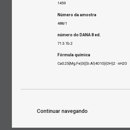
1459
Número da amostra
488/1
número do DANA 8 ed.
71.3.1b.2
Fórmula química
Ca0.25(Mg.Fe)3((Si.Al)4O10)(OH)2 · nH2O
Continuar navegando