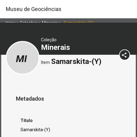
Museu de Geociências
Início
>
Coleções
>
Minerais
>
Samarskita-(Y)
Coleção
Minerais
MI
Samarskita-(Y)
Item
Metadados
Título
Samarskita-(Y)