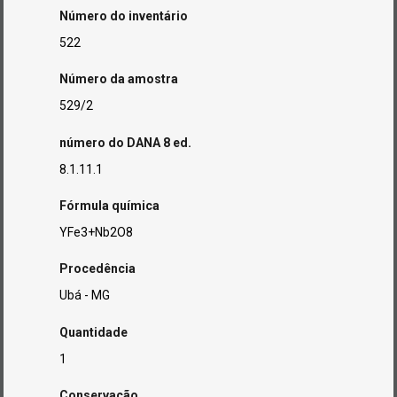
Número do inventário
522
Número da amostra
529/2
número do DANA 8 ed.
8.1.11.1
Fórmula química
YFe3+Nb2O8
Procedência
Ubá - MG
Quantidade
1
Conservação