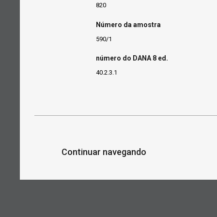
820
Número da amostra
590/1
número do DANA 8 ed.
40.2.3.1
Continuar navegando