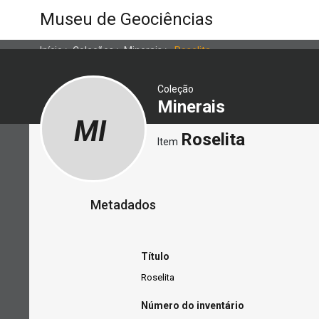
Museu de Geociências
Início
>
Coleções
>
Minerais
>
Roselita
Coleção
Minerais
MI
Roselita
Item
Metadados
Título
Roselita
Número do inventário