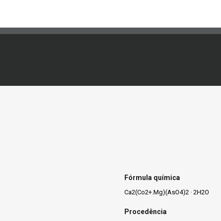
Fórmula química
Ca2(Co2+.Mg)(AsO4)2 · 2H2O
Procedência