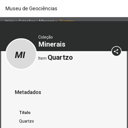
Museu de Geociências
Início
>
Coleções
>
Minerais
>
Quartzo
Coleção
Minerais
MI
Quartzo
Item
Metadados
Título
Quartzo