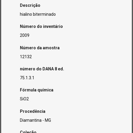
Descrição
hialino biterminado
Número do inventário
2009
Número da amostra
12132
número do DANA 8 ed.
75.1.3.1
Fórmula química
SiO2
Procedência
Diamantina - MG
Coleção